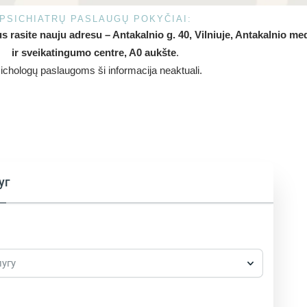
PSICHIATRŲ PASLAUGŲ POKYČIAI:
s rasite nauju adresu – Antakalnio g. 40, Vilniuje, Antakalnio me
ir sveikatingumo centre, A0 aukšte
.
ichologų paslaugoms ši informacija neaktuali.
уг
лугу