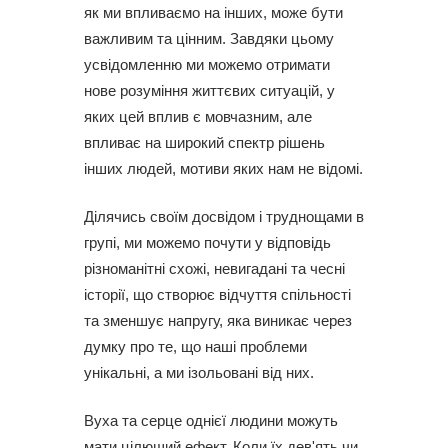
як ми впливаємо на інших, може бути
важливим та цінним. Завдяки цьому
усвідомленню ми можемо отримати
нове розуміння життєвих ситуацій, у
яких цей вплив є мовчазним, але
впливає на широкий спектр рішень
інших людей, мотиви яких нам не відомі.
Ділячись своїм досвідом і труднощами в
групі, ми можемо почути у відповідь
різноманітні схожі, невигадані та чесні
історії, що створює відчуття спільності
та зменшує напругу, яка виникає через
думку про те, що наші проблеми
унікальні, а ми ізольовані від них.
Вуха та серце однієї людини можуть
мати цілющий ефект. Коли їх дев'ять чи