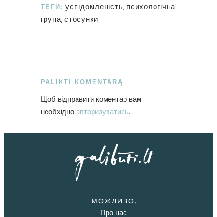
,
усвідомленість
психологічна
ТЕГИ:
,
група
стосунки
PALIKTI KOMENTARĄ
Щоб відправити коментар вам
необхідно
авторизуватись
.
МОЖЛИВО,
Про нас