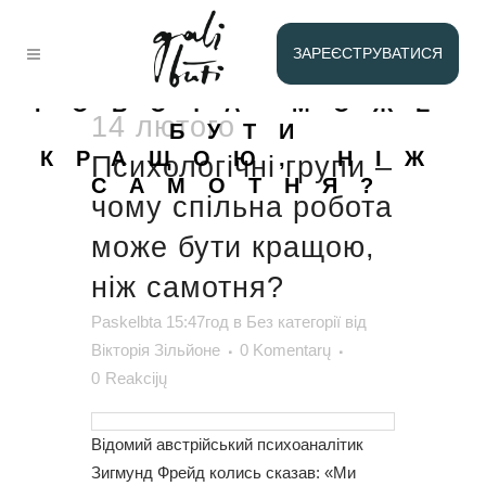
ПСИХОЛОГІЧНІ
ГРУПИ – ЧОМУ
ЗАРЕЄСТРУВАТИСЯ
СПІЛЬНА
РОБОТА МОЖЕ
14 лютого
БУТИ
КРАЩОЮ, НІЖ
Психологічні групи –
САМОТНЯ?
чому спільна робота
може бути кращою,
ніж самотня?
Paskelbta 15:47год
в
Без категорії
від
Вікторія Зільйоне
0 Komentarų
0
Reakcijų
Відомий австрійський психоаналітик
Зигмунд Фрейд колись сказав: «Ми