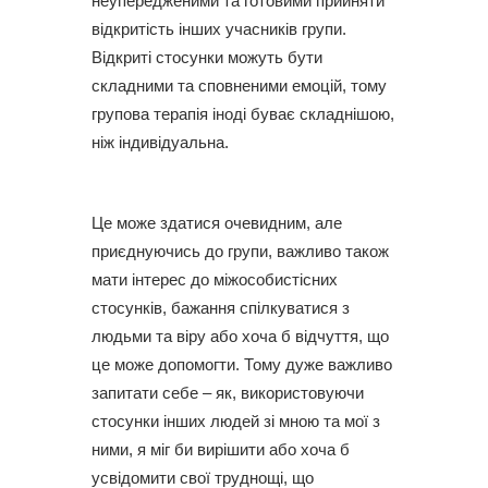
неупередженими та готовими прийняти
відкритість інших учасників групи.
Відкриті стосунки можуть бути
складними та сповненими емоцій, тому
групова терапія іноді буває складнішою,
ніж індивідуальна.
Це може здатися очевидним, але
приєднуючись до групи, важливо також
мати інтерес до міжособистісних
стосунків, бажання спілкуватися з
людьми та віру або хоча б відчуття, що
це може допомогти. Тому дуже важливо
запитати себе – як, використовуючи
стосунки інших людей зі мною та мої з
ними, я міг би вирішити або хоча б
усвідомити свої труднощі, що