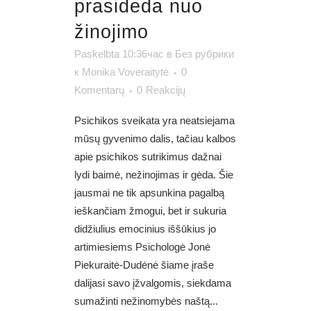
prasideda nuo
žinojimo
Paskelbta 10:36час
в
Без рубрики
к
Monika Voveraitytė
0
Komentarų
0
Reakcijų
Psichikos sveikata yra neatsiejama
mūsų gyvenimo dalis, tačiau kalbos
apie psichikos sutrikimus dažnai
lydi baimė, nežinojimas ir gėda. Šie
jausmai ne tik apsunkina pagalbą
ieškančiam žmogui, bet ir sukuria
didžiulius emocinius iššūkius jo
artimiesiems Psichologė Jonė
Piekuraitė-Dudėnė šiame įraše
dalijasi savo įžvalgomis, siekdama
sumažinti nežinomybės naštą...