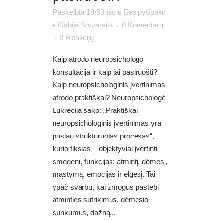
Paskelbta 18:53час
в
Без рубрики
к
Gabija Sotvaraitė
0 Komentarų
0
Reakcijų
Kaip atrodo neuropsichologo
konsultacija ir kaip jai pasiruošti?
Kaip neuropsichologinis įvertinimas
atrodo praktiškai? Neuropsichologė
Lukrecija sako: „Praktiškai
neuropsichologinis įvertinimas yra
pusiau struktūruotas procesas“,
kurio tikslas – objektyviai įvertinti
smegenų funkcijas: atmintį, dėmesį,
mąstymą, emocijas ir elgesį. Tai
ypač svarbu, kai žmogus pastebi
atminties sutrikimus, dėmesio
sunkumus, dažną...