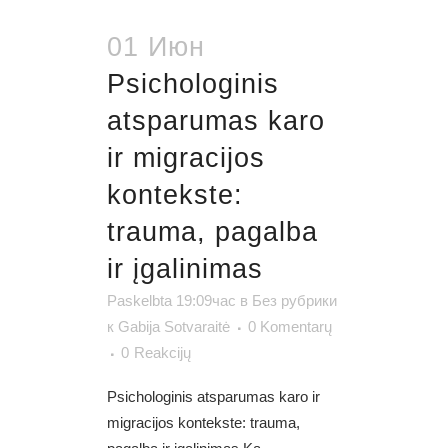
01 Июн
Psichologinis
atsparumas karo
ir migracijos
kontekste:
trauma, pagalba
ir įgalinimas
Paskelbta 19:09час
в
Без рубрики
к
Gabija Sotvaraitė
0 Komentarų
0
Reakcijų
Psichologinis atsparumas karo ir
migracijos kontekste: trauma,