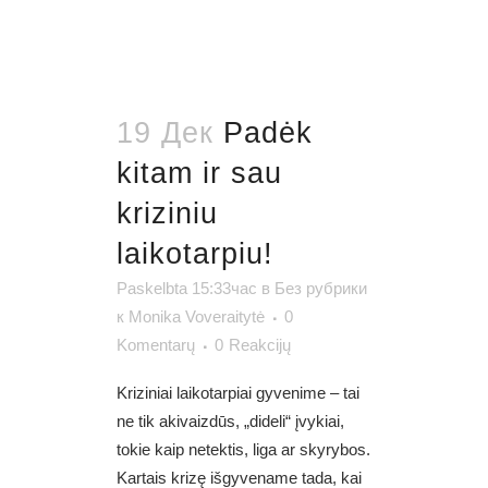
19 Дек
Padėk
kitam ir sau
kriziniu
laikotarpiu!
Paskelbta 15:33час
в
Без рубрики
к
Monika Voveraitytė
0
Komentarų
0
Reakcijų
Kriziniai laikotarpiai gyvenime – tai
ne tik akivaizdūs, „dideli“ įvykiai,
tokie kaip netektis, liga ar skyrybos.
Kartais krizę išgyvename tada, kai