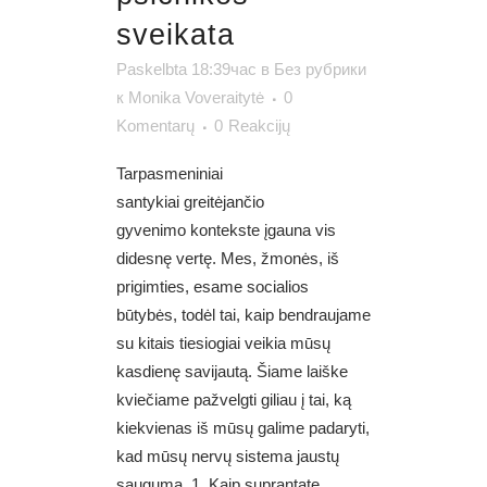
sveikata
Paskelbta 18:39час
в
Без рубрики
к
Monika Voveraitytė
0
Komentarų
0
Reakcijų
Tarpasmeniniai
santykiai greitėjančio
gyvenimo kontekste įgauna vis
didesnę vertę. Mes, žmonės, iš
prigimties, esame socialios
būtybės, todėl tai, kaip bendraujame
su kitais tiesiogiai veikia mūsų
kasdienę savijautą. Šiame laiške
kviečiame pažvelgti giliau į tai, ką
kiekvienas iš mūsų galime padaryti,
kad mūsų nervų sistema jaustų
saugumą. 1. Kaip suprantate