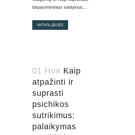
tarpasmeninius santykius...
ЧИТАТЬ ДАЛЕЕ
01 Ноя
Kaip
atpažinti ir
suprasti
psichikos
sutrikimus:
palaikymas