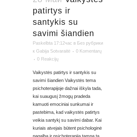
patirtys ir
santykis su
savimi šiandien
Paskelbta 17:12час
в
Без рубрики
к
Gabija Sotvaraitė
0 Komentarų
0
Reakcijų
Vaikystės patirtys ir santykis su
savimi šiandien Vaikystės tema
psichoterapijoje dažnai iškyla tada,
kai suaugusį žmogų pradeda
kamuoti emociniai sunkumai ir
pastebima, kad vaikystės patirtys
veikia santykį su savimi dabar. Kai
kuriais atvejais būtent psichologinė
pagalba ir psichoterapija tampa ta