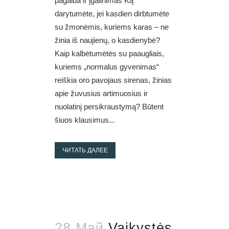
pagalba ir įgalinimas Ką
darytumėte, jei kasdien dirbtumėte
su žmonėmis, kuriems karas – ne
žinia iš naujienų, o kasdienybė?
Kaip kalbėtumėtės su paaugliais,
kuriems „normalus gyvenimas“
reiškia oro pavojaus sirenas, žinias
apie žuvusius artimuosius ir
nuolatinį persikraustymą? Būtent
šiuos klausimus...
ЧИТАТЬ ДАЛЕЕ
28 Май
Vaikystės