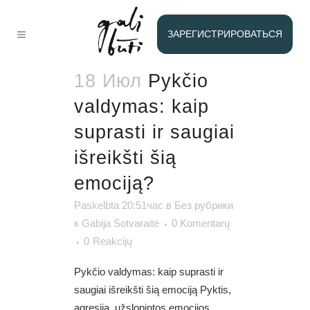
БЕЗ
ЗАРЕГИСТРИРОВАТЬСЯ
РУБРИКИ
18 Июл
Pykčio
valdymas: kaip
suprasti ir saugiai
išreikšti šią
emociją?
Paskelbta 20:51час
в
Без рубрики
к
Gabija Sotvaraitė
0 Komentarų
0
Reakcijų
Pykčio valdymas: kaip suprasti ir
saugiai išreikšti šią emociją Pyktis,
agresija, užslopintos emocijos,