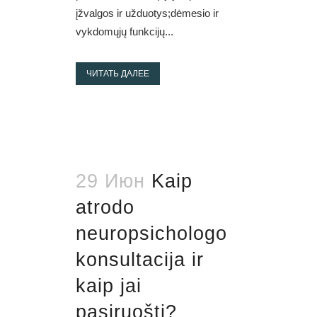
įžvalgos ir užduotys;dėmesio ir
vykdomųjų funkcijų...
ЧИТАТЬ ДАЛЕЕ
29 Июн
Kaip
atrodo
neuropsichologo
konsultacija ir
kaip jai
pasiruošti?