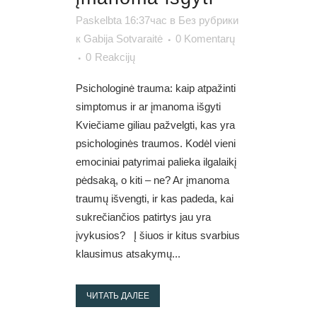
Paskelbta 16:37час
в
Без рубрики
к
Gabija Sotvaraitė
0 Komentarų
0
Reakcijų
Psichologinė trauma: kaip atpažinti
simptomus ir ar įmanoma išgyti
Kviečiame giliau pažvelgti, kas yra
psichologinės traumos. Kodėl vieni
emociniai patyrimai palieka ilgalaikį
pėdsaką, o kiti – ne? Ar įmanoma
traumų išvengti, ir kas padeda, kai
sukrečiančios patirtys jau yra
įvykusios? Į šiuos ir kitus svarbius
klausimus atsakymų...
ЧИТАТЬ ДАЛЕЕ