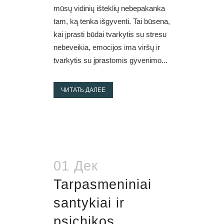
mūsų vidinių išteklių nebepakanka
tam, ką tenka išgyventi. Tai būsena,
kai įprasti būdai tvarkytis su stresu
nebeveikia, emocijos ima viršų ir
tvarkytis su įprastomis gyvenimo...
ЧИТАТЬ ДАЛЕЕ
01 Дек
Tarpasmeniniai
santykiai ir
psichikos