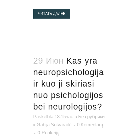
ЧИТАТЬ ДАЛЕЕ
29 Июн
Kas yra
neuropsichologija
ir kuo ji skiriasi
nuo psichologijos
bei neurologijos?
Paskelbta 18:15час
в
Без рубрики
к
Gabija Sotvaraitė
0 Komentarų
0
Reakcijų