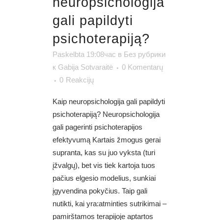
neuropsichologija
gali papildyti
psichoterapiją?
Paskelbta 19:08час
в
Без рубрики
к
Gabija Sotvaraitė
0 Komentarų
0
Reakcijų
Kaip neuropsichologija gali papildyti
psichoterapiją? Neuropsichologija
gali pagerinti psichoterapijos
efektyvumą Kartais žmogus gerai
supranta, kas su juo vyksta (turi
įžvalgų), bet vis tiek kartoja tuos
pačius elgesio modelius, sunkiai
įgyvendina pokyčius. Taip gali
nutikti, kai yra:atminties sutrikimai –
pamirštamos terapijoje aptartos