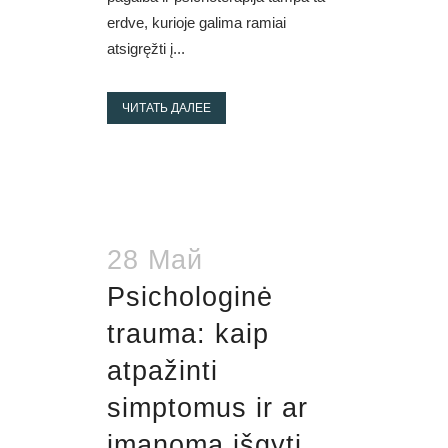
erdve, kurioje galima ramiai
atsigręžti į...
ЧИТАТЬ ДАЛЕЕ
28 Май
Psichologinė
trauma: kaip
atpažinti
simptomus ir ar
įmanoma išgyti