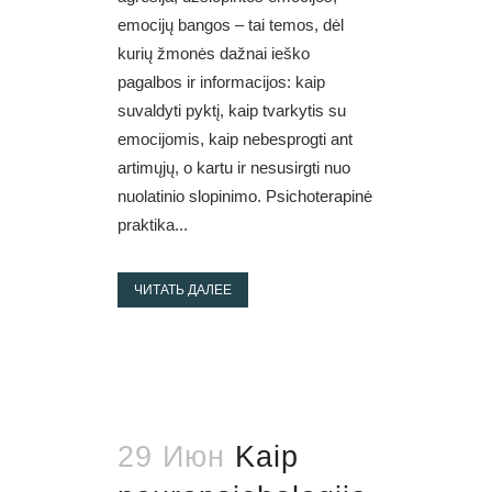
emocijų bangos – tai temos, dėl
kurių žmonės dažnai ieško
pagalbos ir informacijos: kaip
suvaldyti pyktį, kaip tvarkytis su
emocijomis, kaip nebesprogti ant
artimųjų, o kartu ir nesusirgti nuo
nuolatinio slopinimo. Psichoterapinė
praktika...
ЧИТАТЬ ДАЛЕЕ
29 Июн
Kaip