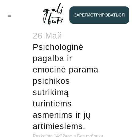
МАЙ 2025
ЗАРЕГИСТРИРОВАТЬСЯ
26 Май
Psichologinė
pagalba ir
emocinė parama
psichikos
sutrikimą
turintiems
asmenims ir jų
artimiesiems.
Paskelbta 14:32час
в
Без рубрики