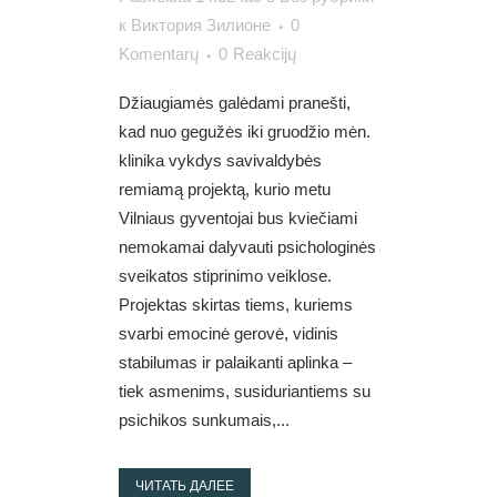
к
Виктория Зилионе
0
Komentarų
0
Reakcijų
Džiaugiamės galėdami pranešti,
kad nuo gegužės iki gruodžio mėn.
klinika vykdys savivaldybės
remiamą projektą, kurio metu
Vilniaus gyventojai bus kviečiami
nemokamai dalyvauti psichologinės
sveikatos stiprinimo veiklose.
Projektas skirtas tiems, kuriems
svarbi emocinė gerovė, vidinis
stabilumas ir palaikanti aplinka –
tiek asmenims, susiduriantiems su
psichikos sunkumais,...
ЧИТАТЬ ДАЛЕЕ