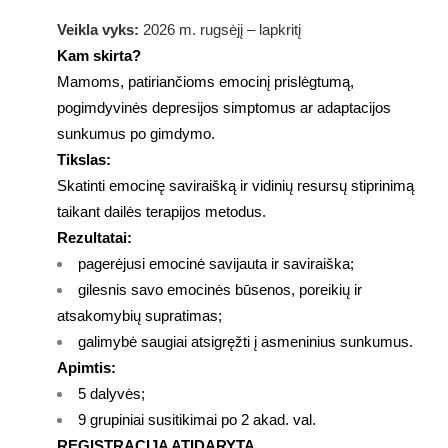
Veikla vyks:
2026 m. rugsėjį – lapkritį
Kam skirta?
Mamoms, patiriančioms emocinį prislėgtumą,
pogimdyvinės depresijos simptomus ar adaptacijos
sunkumus po gimdymo.
Tikslas:
Skatinti emocinę saviraišką ir vidinių resursų stiprinimą
taikant dailės terapijos metodus.
Rezultatai:
pagerėjusi emocinė savijauta ir saviraiška;
gilesnis savo emocinės būsenos, poreikių ir
atsakomybių supratimas;
galimybė saugiai atsigręžti į asmeninius sunkumus.
Apimtis:
5 dalyvės;
9 grupiniai susitikimai po 2 akad. val.
REGISTRACIJA ATIDARYTA