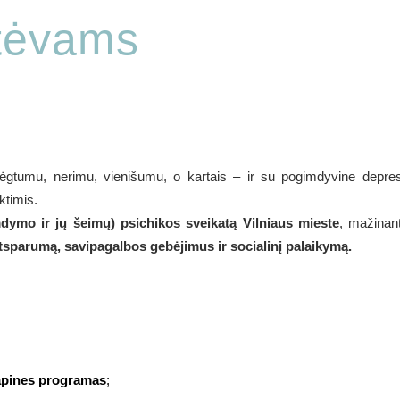
tėvams
gtumu, nerimu, vienišumu, o kartais – ir su pogimdyvine depres
ktimis.
ymo ir jų šeimų) psichikos sveikatą Vilniaus mieste
, mažinan
atsparumą, savipagalbos gebėjimus ir socialinį palaikymą.
rapines programas
;