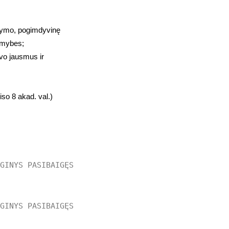
mdymo, pogimdyvinę
limybes;
avo jausmus ir
iso 8 akad. val.)
NGINYS PASIBAIGĘS
NGINYS PASIBAIGĘS