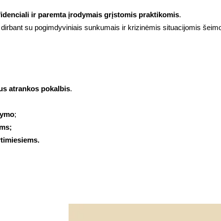
fidenciali ir paremta įrodymais grįstomis praktikomis
.
es dirbant su pogimdyviniais sunkumais ir krizinėmis situacijomis šeimo
lus atrankos pokalbis
.
dymo
;
ems;
rtimiesiems.