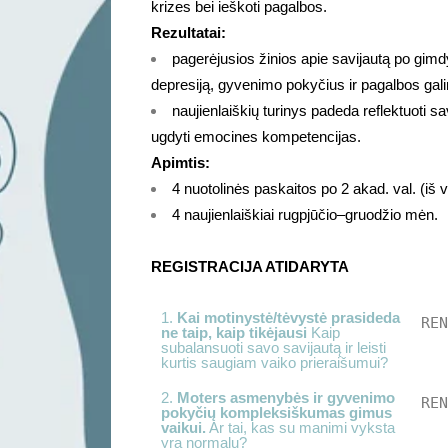
krizes bei ieškoti pagalbos.
Rezultatai:
pagerėjusios žinios apie savijautą po gi
depresiją, gyvenimo pokyčius ir pagalbos ga
naujienlaiškių turinys padeda reflektuoti s
ugdyti emocines kompetencijas.
Apimtis:
4 nuotolinės paskaitos po 2 akad. val. (iš v
4 naujienlaiškiai rugpjūčio–gruodžio mėn.
REGISTRACIJA ATIDARYTA
1.
Kai motinystė/tėvystė prasideda
RE
ne taip, kaip tikėjausi
Kaip
subalansuoti savo savijautą ir leisti
kurtis saugiam vaiko prieraišumui?
2.
Moters asmenybės ir gyvenimo
RE
pokyčių kompleksiškumas gimus
vaikui.
Ar tai, kas su manimi vyksta
yra normalu?