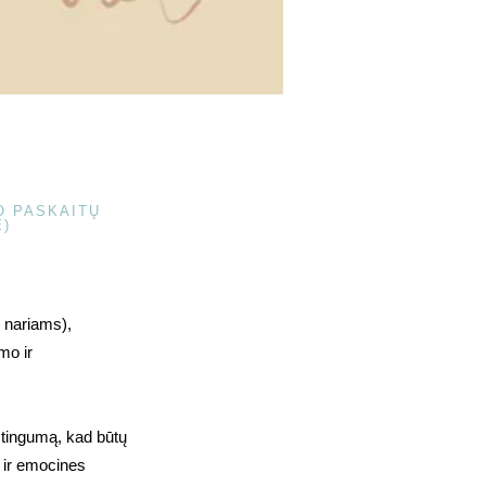
O PASKAITŲ
E)
 nariams),
mo ir
aštingumą, kad būtų
ą ir emocines