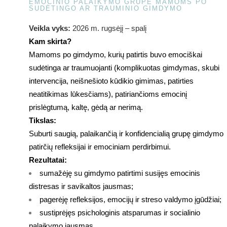
EMOCINIO PALAIKYMO GRUPĖ MAMOMS PO
SUDĖTINGO AR TRAUMINIO GIMDYMO
Veikla vyks:
2026 m. rugsėjį – spalį
Kam skirta?
Mamoms po gimdymo, kurių patirtis buvo emociškai
sudėtinga ar traumuojanti (komplikuotas gimdymas, skubi
intervencija, neišnešioto kūdikio gimimas, patirties
neatitikimas lūkesčiams), patiriančioms emocinį
prislėgtumą, kaltę, gėdą ar nerimą.
Tikslas:
Suburti saugią, palaikančią ir konfidencialią grupę gimdymo
patirčių refleksijai ir emociniam perdirbimui.
Rezultatai:
sumažėję su gimdymo patirtimi susijęs emocinis
distresas ir savikaltos jausmas;
pagerėję refleksijos, emocijų ir streso valdymo įgūdžiai;
sustiprėjęs psichologinis atsparumas ir socialinio
palaikymo jausmas.