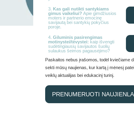
3.
Kas gali nutikti santykiams
gimus vaikeliui?
Apie gimdžiusios
moters ir partnerio emocinę
savijautą bei santykių pokyčius
poroje.
4.
Giluminis pasirengimas
motinystei/tėvystei:
kaip išvengti
sudėtingiausių savijautos šuolių
sulaukus šeimos pagausėjimo?
Paskaitos nebus įrašomos, todėl kviečiame da
sekti mūsų naujienas, kur kartą į mėnesį pate
veiklų aktualijas bei edukacinį turinį.
PRENUMERUOTI NAUJIENLA