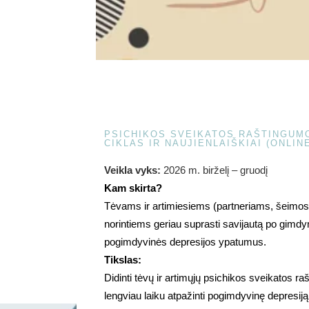
PSICHIKOS SVEIKATOS RAŠTINGUM
CIKLAS IR NAUJIENLAIŠKIAI (ONLIN
Veikla vyks:
2026 m. birželį – gruodį
Kam skirta?
Tėvams ir artimiesiems (partneriams, šeimos
norintiems geriau suprasti savijautą po gimdy
pogimdyvinės depresijos ypatumus.
Tikslas:
Didinti tėvų ir artimųjų psichikos sveikatos r
lengviau laiku atpažinti pogimdyvinę depresij