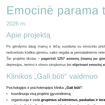
Emocinė parama 
2026 m.
Apie projektą
Po gimdymo daug mamų ir tėčių susiduria su emociniu prislė
neišnešioto kūdikio gimimu, vaiko negalia ar perinatalinėmis nete
Šio projekto tikslas –
pagerinti 1257 asmenų (mamų po gimd
depresijos, nerimo ir streso simptomus bei
stiprinant emocinį 
Klinikos „Gali būti“ vaidmuo
Psichologijos ir psichoterapijos klinika
„Gali būti“
:
koordinuoja visą projekto įgyvendinimą;
organizuoja ir veda
grupinius užsiėmimus, paskaitas ir te