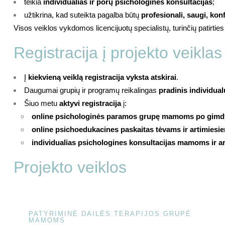
teikia
individualias ir porų psichologines konsultacijas
;
užtikrina, kad suteikta pagalba būtų
profesionali, saugi, kon
Visos veiklos vykdomos licencijuotų specialistų, turinčių patirti
Registracija į projekto veiklas
Į
kiekvieną veiklą registracija vyksta atskirai
.
Daugumai grupių ir programų reikalingas
pradinis individua
Šiuo metu
aktyvi registracija
į:
online psichologinės paramos grupę mamoms po gim
online psichoedukacines paskaitas tėvams ir artimiesi
individualias psichologines konsultacijas mamoms ir a
Projekto veiklos
PATYRIMINĖ DAILĖS TERAPIJOS GRUPĖ
MAMOMS