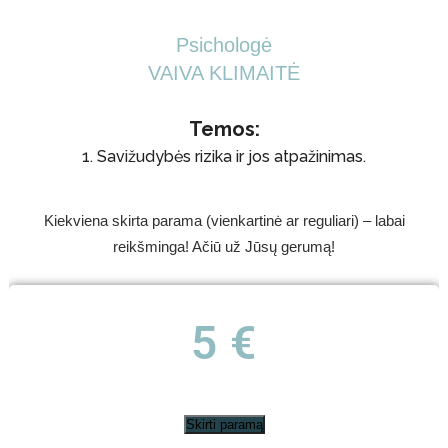
Psichologė
VAIVA KLIMAITĖ
Temos:
1. Savižudybės rizika ir jos atpažinimas.
Kiekviena skirta parama (vienkartinė ar reguliari) – labai
reikšminga! Ačiū už Jūsų gerumą!
5 €
Skirti paramą