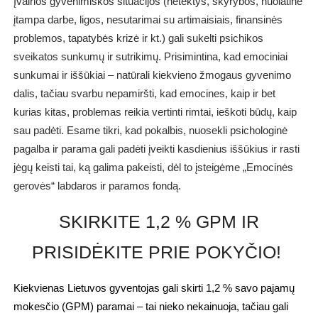
Įvairios gyvenimiškos situacijos (netektys, skyrybos, nuolatinė
įtampa darbe, ligos, nesutarimai su artimaisiais, finansinės
problemos, tapatybės krizė ir kt.) gali sukelti psichikos
sveikatos sunkumų ir sutrikimų. Prisimintina, kad emociniai
sunkumai ir iššūkiai – natūrali kiekvieno žmogaus gyvenimo
dalis, tačiau svarbu nepamiršti, kad emocines, kaip ir bet
kurias kitas, problemas reikia vertinti rimtai, ieškoti būdų, kaip
sau padėti. Esame tikri, kad pokalbis, nuosekli psichologinė
pagalba ir parama gali padėti įveikti kasdienius iššūkius ir rasti
jėgų keisti tai, ką galima pakeisti, dėl to įsteigėme „Emocinės
gerovės“ labdaros ir paramos fondą.
SKIRKITE 1,2 % GPM IR
PRISIDĖKITE PRIE POKYČIO!
Kiekvienas Lietuvos gyventojas gali skirti 1,2 % savo pajamų
mokesčio (GPM) paramai – tai nieko nekainuoja, tačiau gali