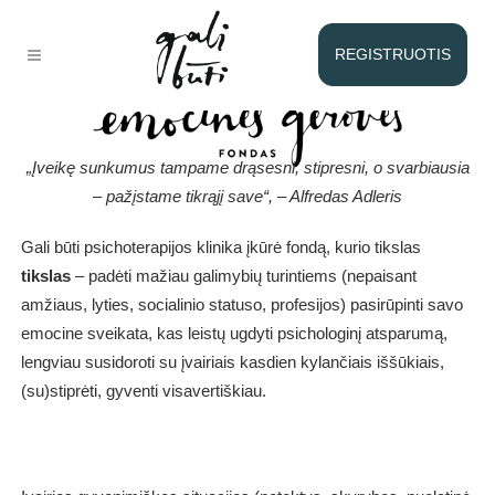
Fondas
REGISTRUOTIS
„Įveikę sunkumus tampame drąsesni, stipresni, o svarbiausia
– pažįstame tikrąjį save“, – Alfredas Adleris
Gali būti psichoterapijos klinika įkūrė fondą, kurio tikslas
tikslas
– padėti mažiau galimybių turintiems (nepaisant
amžiaus, lyties, socialinio statuso, profesijos) pasirūpinti savo
emocine sveikata, kas leistų ugdyti psichologinį atsparumą,
lengviau susidoroti su įvairiais kasdien kylančiais iššūkiais,
(su)stiprėti, gyventi visavertiškiau.