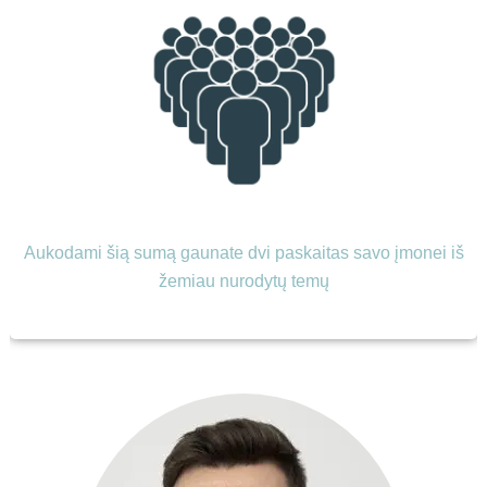
Aukodami šią sumą gaunate dvi paskaitas savo įmonei iš
žemiau nurodytų temų