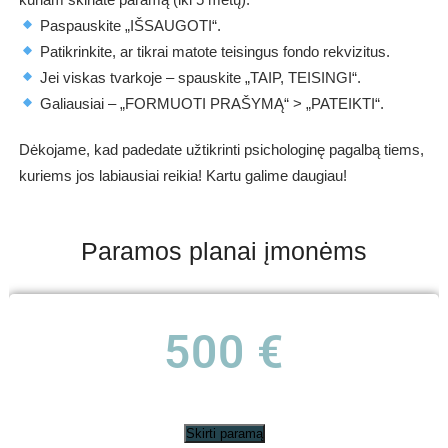
Paspauskite „IŠSAUGOTI“.
Patikrinkite, ar tikrai matote teisingus fondo rekvizitus.
Jei viskas tvarkoje – spauskite „TAIP, TEISINGI“.
Galiausiai – „FORMUOTI PRAŠYMĄ“ > „PATEIKTI“.
Dėkojame, kad padedate užtikrinti psichologinę pagalbą tiems,
kuriems jos labiausiai reikia! Kartu galime daugiau!
Paramos planai įmonėms
500 €
Skirti paramą