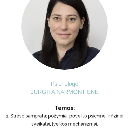
Psichologė
JURGITA NARMONTIENĖ
Temos:
1. Streso samprata: požymiai, poveikis psichinei ir fizinei
sveikatai, įveikos mechanizmai.