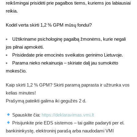
reikšmingai prisidėti prie pagalbos tiems, kuriems jos labiausiai
reikia.
Kodėl verta skirti 1,2 % GPM mūsų fondui?
Užtikriname psichologinę pagalbą žmonėms, kurie negali 
jos pilnai apmokėti.
Prisidedate prie emocinės sveikatos gerinimo Lietuvoje.
Parama nieko nekainuoja – skiriate dalį jau sumokėto 
mokesčio.
Kaip skirti 1,2 % GPM? Skirti paramą paprasta ir užtrunka vos
kelias minutes!
Prašymą pateikti galima iki gegužės 2 d.
Spauskite čia:
https://deklaravimas.vmi.lt
Prisijunkite prie EDS sistemos – tai galite padaryti per el.
bankininkystę, elektroninį parašą arba naudodami VMI