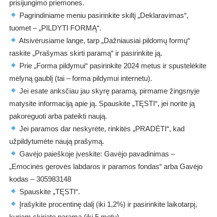
prisijungimo priemones.
Pagrindiniame meniu pasirinkite skiltį „Deklaravimas“,
tuomet – „PILDYTI FORMĄ“.
Atsivėrusiame lange, tarp „Dažniausiai pildomų formų“
raskite „Prašymas skirti paramą“ ir pasirinkite ją.
Prie „Forma pildymui“ pasirinkite 2024 metus ir spustelėkite
mėlyną gaublį (tai – forma pildymui internetu).
Jei esate anksčiau jau skyrę paramą, pirmame žingsnyje
matysite informaciją apie ją. Spauskite „TĘSTI“, jei norite ją
pakoreguoti arba pateikti naują.
Jei paramos dar neskyrėte, rinkitės „PRADĖTI“, kad
užpildytumėte naują prašymą.
Gavėjo paieškoje įveskite:
Gavėjo pavadinimas –
„Emocinės gerovės labdaros ir paramos fondas“ arba Gavėjo
kodas – 305983148
Spauskite „TĘSTI“.
Įrašykite procentinę dalį (iki 1,2%) ir pasirinkite laikotarpį,
kuriam skiriate paramą (iki 5 metų).