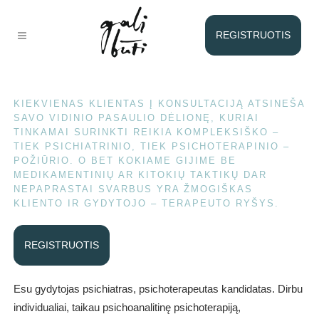
Psichiatras Martynas Ruzgas
REGISTRUOTIS
KIEKVIENAS KLIENTAS Į KONSULTACIJĄ ATSINEŠA
SAVO VIDINIO PASAULIO DĖLIONĘ, KURIAI
TINKAMAI SURINKTI REIKIA KOMPLEKSIŠKO –
TIEK PSICHIATRINIO, TIEK PSICHOTERAPINIO –
POŽIŪRIO. O BET KOKIAME GIJIME BE
MEDIKAMENTINIŲ AR KITOKIŲ TAKTIKŲ DAR
NEPAPRASTAI SVARBUS YRA ŽMOGIŠKAS
KLIENTO IR GYDYTOJO – TERAPEUTO RYŠYS.
REGISTRUOTIS
Esu gydytojas psichiatras, psichoterapeutas kandidatas. Dirbu
individualiai, taikau psichoanalitinę psichoterapiją,