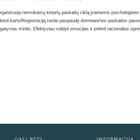
ti“ organizuoja nemokamų keturių paskaitų ciklą įvairiomis psichologin
eisti kartu!Registraciją rasite paspaudę dominančios paskaitos paveik
gatyvias mintis. Efektyviau valdyti emocijas ir priimti racionalius sp
GALI BŪTI
INFORMACIJA