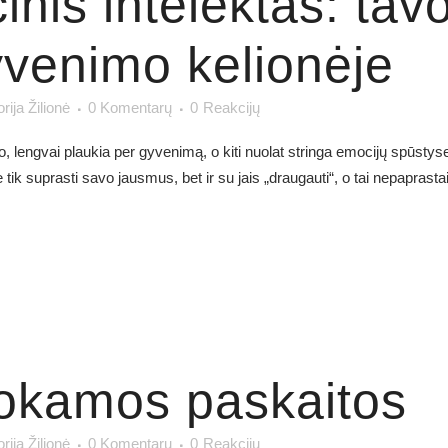
nis intelektas: tav
venimo kelionėje
orija Žilionė
0 Komentarų
0
Reakcijų
o, lengvai plaukia per gyvenimą, o kiti nuolat stringa emocijų spūsty
ik suprasti savo jausmus, bet ir su jais „draugauti“, o tai nepaprastai
kamos paskaitos
orija Žilionė
0 Komentarų
0
Reakcijų