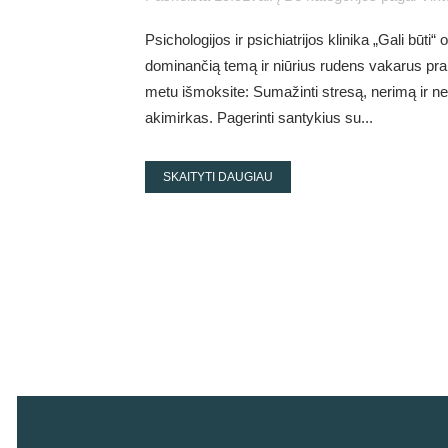
Psichologijos ir psichiatrijos klinika „Gali bū
dominančią temą ir niūrius rudens vakarus pral
metu išmoksite: Sumažinti stresą, nerimą ir ne
akimirkas. Pagerinti santykius su...
SKAITYTI DAUGIAU