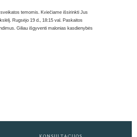
ės sveikatos temomis. Kviečiame išsirinkti Jus
slėlį. Rugsėjo 19 d., 18:15 val. Paskaitos
rendimus. Giliau išgyventi malonias kasdienybės
KONSULTACIJOS