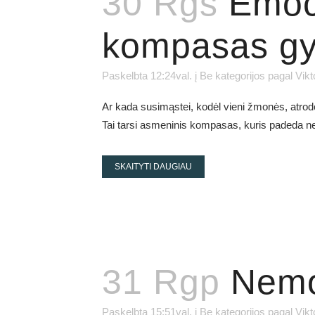
30 Rgs
Emoci
kompasas gy
Paskelbta 12:24val.
į
Be kategorijos
pagal
Vikt
Ar kada susimąstei, kodėl vieni žmonės, atrod
Tai tarsi asmeninis kompasas, kuris padeda ne t
SKAITYTI DAUGIAU
31 Rgp
Nemo
Paskelbta 15:51val.
į
Be kategorijos
pagal
Vikt