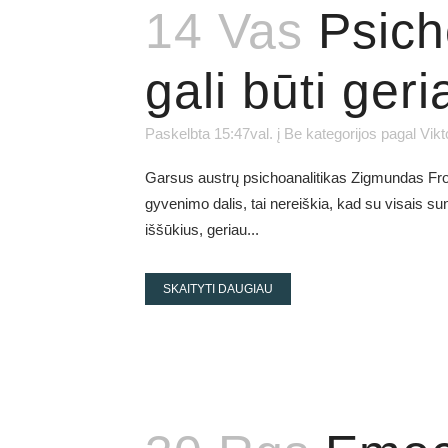
14 Vas
Psich
gali būti ge
Paskelbta 15:47val.
į
Be kategorijos
pagal
Vikt
Garsus austrų psichoanalitikas Zigmundas Froid
gyvenimo dalis, tai nereiškia, kad su visais su
iššūkius, geriau...
SKAITYTI DAUGIAU