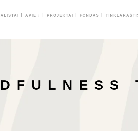
ALISTAI
APIE ↓
PROJEKTAI
FONDAS
TINKLARAŠTI
NDFULNESS 