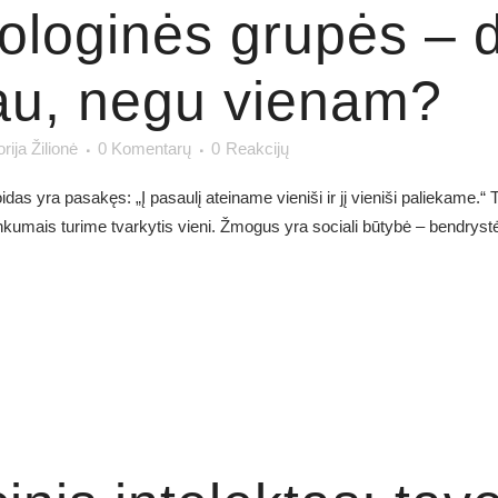
ologinės grupės – d
riau, negu vienam?
orija Žilionė
0 Komentarų
0
Reakcijų
as yra pasakęs: „Į pasaulį ateiname vieniši ir jį vieniši paliekame.“
nkumais turime tvarkytis vieni. Žmogus yra sociali būtybė – bendrystė 