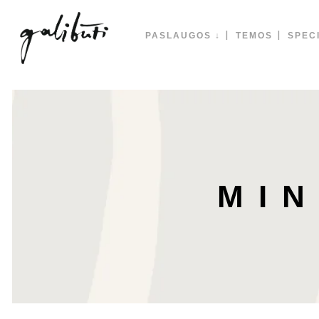
PASLAUGOS ↓
TEMOS
SPECI
MI